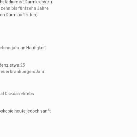
ühstadium ist Darmkrebs zu
t
zehn bis fünfzehn Jahre
en Darm auftreten).
Lebensjahr
an Häufigkeit
idenz etwa
25
Neuerkrankungen/Jahr.
al
Dickdarmkrebs
oskopie heute jedoch sanft