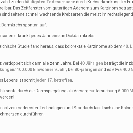
zählt zu den
häufigsten Todesursache
durch Krebserkrankung. Im Fr
heilbar. Das Zeitfenster vom gutartigen Adenom zum Karzinom beträg
sind seltene schnell wachsende Krebsarten die meist im rechtsliegend
tt Darmkrebs spontan auf.
rsonen erkrankt jedes Jahr
eine
an Dickdarmkrebs.
reichische Studie fand heraus, dass kolorektale Karzinome ab dem
40. 
.
z verdoppelt sich dann alle zehn Jahre. Bei
40 Jährigen
beträgt die Inz
kungen/ 100.000 Einwohnern/Jahr
, bei
80-jährigen
sind es etwa
400 
es Lebens ist somit
jeder 17. betroffen
.
ich konnte durch die Darmspiegelung als Vorsorgeuntersuchung
6.000 M
 werden!
insatzes modernster Technologien und Standards lässt sich eine Kolon
Schmerzen durchführen.