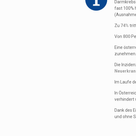
Darmkrebs 
fast 100% 
(Ausnahme 
Zu
74%
tri
Von
800
Pe
Eine öster
zunehmen
Die Inziden
Neuerkran
Im Laufe d
In Österre
verhindert
Dank des E
und ohne 