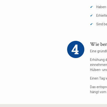
Haben 
Erhielt
Sind be
Wie ber
Eine gründ
Erhöhung d
einnehmen 
Hülsen- und
Einen Tag 
Das entspr
hängt vom 