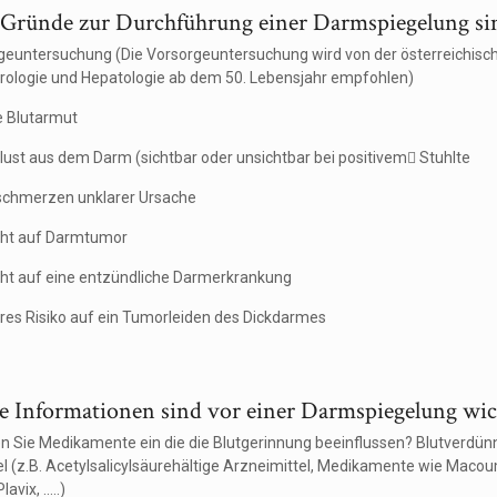
 Gründe zur Durchführung einer Darmspiegelung si
geuntersuchung (Die Vorsorgeuntersuchung wird von der österreichisch
rologie und Hepatologie ab dem 50. Lebensjahr empfohlen)
e Blutarmut
rlust aus dem Darm (sichtbar oder unsichtbar bei positivem Stuhlte
chmerzen unklarer Ursache
ht auf Darmtumor
ht auf eine entzündliche Darmerkrankung
äres Risiko auf ein Tumorleiden des Dickdarmes
e Informationen sind vor einer Darmspiegelung wic
 Sie Medikamente ein die die Blutgerinnung beeinflussen? Blutverdün
el (z.B. Acetylsalicylsäurehältige Arzneimittel, Medikamente wie Macou
vix, .....)