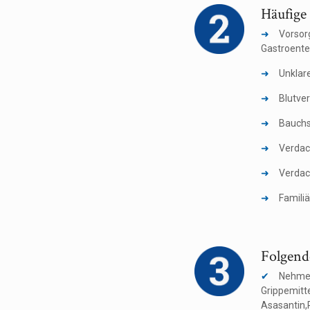
Häufige
Vorsor
Gastroente
Unklar
Blutve
Bauchs
Verdac
Verdac
Famili
Folgend
Nehmen
Grippemitt
Asasantin,Pla