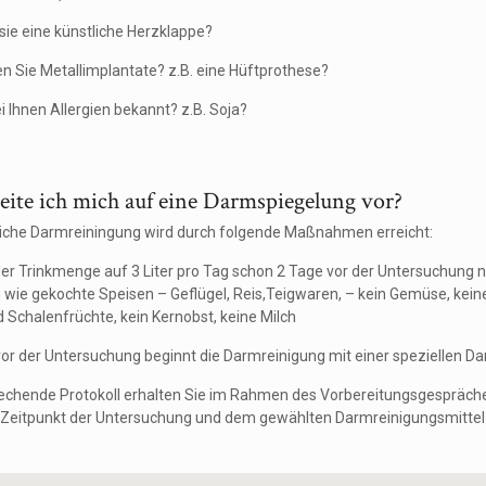
sie eine künstliche Herzklappe?
en Sie Metallimplantate? z.B. eine Hüftprothese?
i Ihnen Allergien bekannt? z.B. Soja?
eite ich mich auf eine Darmspiegelung vor?
liche Darmreiningung wird durch folgende Maßnahmen erreicht:
er Trinkmenge auf 3 Liter pro Tag schon 2 Tage vor der Untersuchung n
wie gekochte Speisen – Geflügel, Reis,Teigwaren, – kein Gemüse, keine
 Schalenfrüchte, kein Kernobst, keine Milch
vor der Untersuchung beginnt die Darmreinigung mit einer speziellen D
echende Protokoll erhalten Sie im Rahmen des Vorbereitungsgespräche
Zeitpunkt der Untersuchung und dem gewählten Darmreinigungsmittel